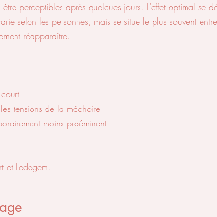
 être perceptibles après quelques jours. L’effet optimal se
ie selon les personnes, mais se situe le plus souvent entre t
vement réapparaître.
 court
 les tensions de la mâchoire
mporairement moins proéminent
rt et Ledegem.
sage