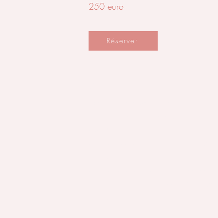
250 euro
Réserver
Contact
Docteur Isabelle Scharlaeken
Courriel :
isabelle.scharlaeken@gmail.co
GSM 0479 59 63 95
Cabinet Heestert
: Outrijvestraat 74, 855
Belgique
Cabinet Ledegem
: Cabinet de médecin g
Sint Elooi, Gullegemsestraat 12A 02, 8
Belgique
RIZIV 1-98902-45-100