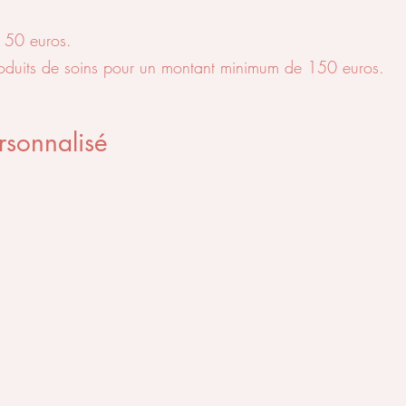
e 50 euros.
 produits de soins pour un montant minimum de 150 euros.
rsonnalisé
Menu
Lieux
Waregem
Page d’accueil
Audenarde
Traitements individuels et tarifs
m
Zwevegem
Blog