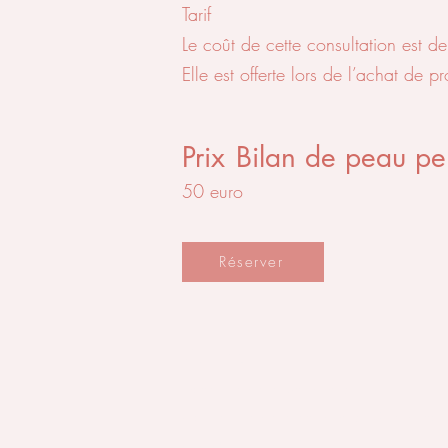
Tarif
Le coût de cette consultation est d
Elle est offerte lors de l’achat de
Prix
Bilan de peau pe
50 euro
Réserver
Contact
Docteur Isabelle Scharlaeken
Courriel :
isabelle.scharlaeken@gmail.co
GSM 0479 59 63 95