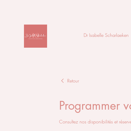
Dr Isabelle Scharlaeken
Retour
Programmer vo
Consultez nos disponibilités et réserv