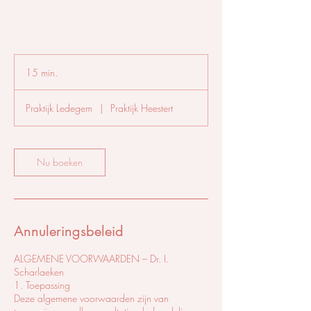
15 min.
1
5
m
Praktijk Ledegem
|
Praktijk Heestert
i
n
.
Nu boeken
Annuleringsbeleid
ALGEMENE VOORWAARDEN – Dr. I.
Scharlaeken
1. Toepassing
Deze algemene voorwaarden zijn van