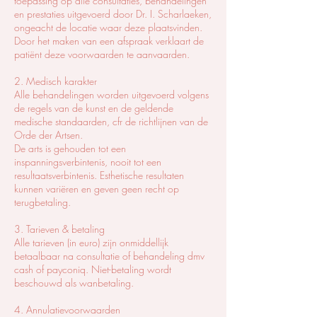
toepassing op alle consultaties, behandelingen
en prestaties uitgevoerd door Dr. I. Scharlaeken,
ongeacht de locatie waar deze plaatsvinden.
Door het maken van een afspraak verklaart de
patiënt deze voorwaarden te aanvaarden.
2. Medisch karakter
Alle behandelingen worden uitgevoerd volgens
de regels van de kunst en de geldende
medische standaarden, cfr de richtlijnen van de
Orde der Artsen.
De arts is gehouden tot een
inspanningsverbintenis, nooit tot een
resultaatsverbintenis. Esthetische resultaten
kunnen variëren en geven geen recht op
terugbetaling.
3. Tarieven & betaling
Alle tarieven (in euro) zijn onmiddellijk
betaalbaar na consultatie of behandeling dmv
cash of payconiq. Niet-betaling wordt
beschouwd als wanbetaling.
4. Annulatievoorwaarden