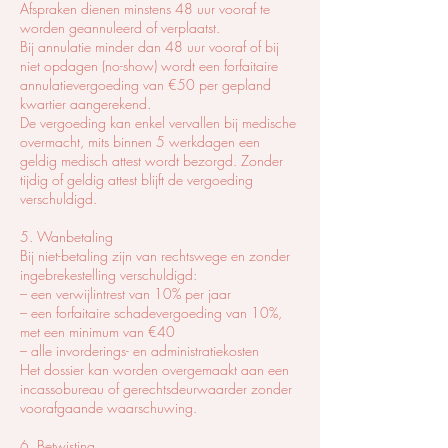
Afspraken dienen minstens 48 uur vooraf te
worden geannuleerd of verplaatst.
Bij annulatie minder dan 48 uur vooraf of bij
niet opdagen (no-show) wordt een forfaitaire
annulatievergoeding van €50 per gepland
kwartier aangerekend.
De vergoeding kan enkel vervallen bij medische
overmacht, mits binnen 5 werkdagen een
geldig medisch attest wordt bezorgd. Zonder
tijdig of geldig attest blijft de vergoeding
verschuldigd.
5. Wanbetaling
Bij niet-betaling zijn van rechtswege en zonder
ingebrekestelling verschuldigd:
– een verwijlintrest van 10% per jaar
– een forfaitaire schadevergoeding van 10%,
met een minimum van €40
– alle invorderings- en administratiekosten
Het dossier kan worden overgemaakt aan een
incassobureau of gerechtsdeurwaarder zonder
voorafgaande waarschuwing.
6. Betwisting