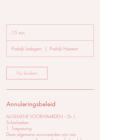
15 min.
1
5
m
Praktijk Ledegem
|
Praktijk Heestert
i
n
.
Nu boeken
Annuleringsbeleid
ALGEMENE VOORWAARDEN – Dr. I.
Scharlaeken
1. Toepassing
Deze algemene voorwaarden zijn van