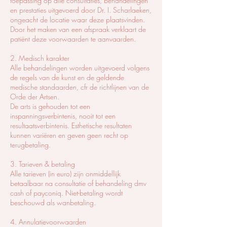
toepassing op alle consultaties, behandelingen
en prestaties uitgevoerd door Dr. I. Scharlaeken,
ongeacht de locatie waar deze plaatsvinden.
Door het maken van een afspraak verklaart de
patiënt deze voorwaarden te aanvaarden.
2. Medisch karakter
Alle behandelingen worden uitgevoerd volgens
de regels van de kunst en de geldende
medische standaarden, cfr de richtlijnen van de
Orde der Artsen.
De arts is gehouden tot een
inspanningsverbintenis, nooit tot een
resultaatsverbintenis. Esthetische resultaten
kunnen variëren en geven geen recht op
terugbetaling.
3. Tarieven & betaling
Alle tarieven (in euro) zijn onmiddellijk
betaalbaar na consultatie of behandeling dmv
cash of payconiq. Niet-betaling wordt
beschouwd als wanbetaling.
4. Annulatievoorwaarden