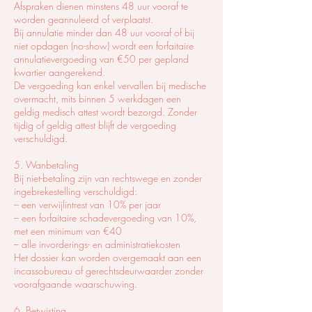
Afspraken dienen minstens 48 uur vooraf te
worden geannuleerd of verplaatst.
Bij annulatie minder dan 48 uur vooraf of bij
niet opdagen (no-show) wordt een forfaitaire
annulatievergoeding van €50 per gepland
kwartier aangerekend.
De vergoeding kan enkel vervallen bij medische
overmacht, mits binnen 5 werkdagen een
geldig medisch attest wordt bezorgd. Zonder
tijdig of geldig attest blijft de vergoeding
verschuldigd.
5. Wanbetaling
Bij niet-betaling zijn van rechtswege en zonder
ingebrekestelling verschuldigd:
– een verwijlintrest van 10% per jaar
– een forfaitaire schadevergoeding van 10%,
met een minimum van €40
– alle invorderings- en administratiekosten
Het dossier kan worden overgemaakt aan een
incassobureau of gerechtsdeurwaarder zonder
voorafgaande waarschuwing.
6. Betwisting