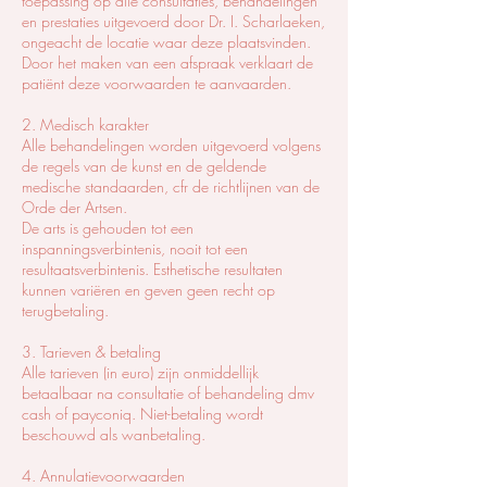
toepassing op alle consultaties, behandelingen
en prestaties uitgevoerd door Dr. I. Scharlaeken,
ongeacht de locatie waar deze plaatsvinden.
Door het maken van een afspraak verklaart de
patiënt deze voorwaarden te aanvaarden.
2. Medisch karakter
Alle behandelingen worden uitgevoerd volgens
de regels van de kunst en de geldende
medische standaarden, cfr de richtlijnen van de
Orde der Artsen.
De arts is gehouden tot een
inspanningsverbintenis, nooit tot een
resultaatsverbintenis. Esthetische resultaten
kunnen variëren en geven geen recht op
terugbetaling.
3. Tarieven & betaling
Alle tarieven (in euro) zijn onmiddellijk
betaalbaar na consultatie of behandeling dmv
cash of payconiq. Niet-betaling wordt
beschouwd als wanbetaling.
4. Annulatievoorwaarden