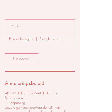
15 min.
1
5
m
Praktijk Ledegem
|
Praktijk Heestert
i
n
.
Nu boeken
Annuleringsbeleid
ALGEMENE VOORWAARDEN – Dr. I.
Scharlaeken
1. Toepassing
Deze algemene voorwaarden zijn van