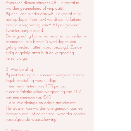
Afspraken dienen minstens 48 uur vooraf te
worden geannuleerd of verplaatst.
Bij annulatie minder dan 48 uur vooraf of bij
niet opdagen (no-show) wordt een forfaitaire
annulatievergoeding van €50 per gepland
kwartier aangerekend.
De vergoeding kan enkel vervallen bij medische
overmacht, mits binnen 5 werkdagen een
geldig medisch attest wordt bezorgd. Zonder
tijdig of geldig attest blijft de vergoeding
verschuldigd.
5. Wanbetaling
Bij niet-betaling zijn van rechtswege en zonder
ingebrekestelling verschuldigd:
– een verwijlintrest van 10% per jaar
– een forfaitaire schadevergoeding van 10%,
met een minimum van €40
– alle invorderings- en administratiekosten
Het dossier kan worden overgemaakt aan een
incassobureau of gerechtsdeurwaarder zonder
voorafgaande waarschuwing.
6. Betwisting