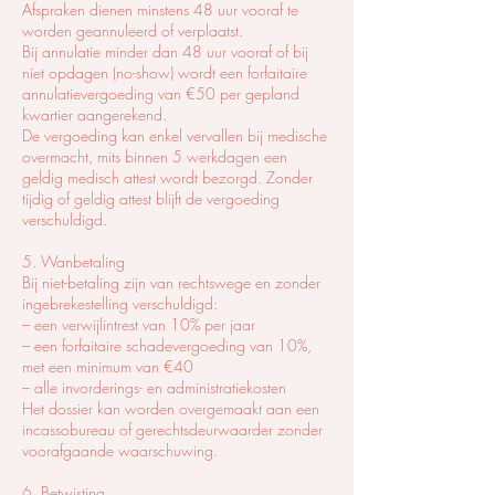
Afspraken dienen minstens 48 uur vooraf te
worden geannuleerd of verplaatst.
Bij annulatie minder dan 48 uur vooraf of bij
niet opdagen (no-show) wordt een forfaitaire
annulatievergoeding van €50 per gepland
kwartier aangerekend.
De vergoeding kan enkel vervallen bij medische
overmacht, mits binnen 5 werkdagen een
geldig medisch attest wordt bezorgd. Zonder
tijdig of geldig attest blijft de vergoeding
verschuldigd.
5. Wanbetaling
Bij niet-betaling zijn van rechtswege en zonder
ingebrekestelling verschuldigd:
– een verwijlintrest van 10% per jaar
– een forfaitaire schadevergoeding van 10%,
met een minimum van €40
– alle invorderings- en administratiekosten
Het dossier kan worden overgemaakt aan een
incassobureau of gerechtsdeurwaarder zonder
voorafgaande waarschuwing.
6. Betwisting