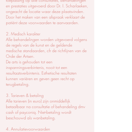
toepassing op alle consultaties, behandelingen
en prestaties uitgevoerd door Dr. I. Scharlaeken,
ongeacht de locatie waar deze plaatsvinden.
Door het maken van een afspraak verklaart de
patiënt deze voorwaarden te aanvaarden.
2. Medisch karakter
Alle behandelingen worden uitgevoerd volgens
de regels van de kunst en de geldende
medische standaarden, cfr de richtlijnen van de
Orde der Artsen.
De arts is gehouden tot een
inspanningsverbintenis, nooit tot een
resultaatsverbintenis. Esthetische resultaten
kunnen variëren en geven geen recht op
terugbetaling.
3. Tarieven & betaling
Alle tarieven (in euro) zijn onmiddellijk
betaalbaar na consultatie of behandeling dmv
cash of payconiq. Niet-betaling wordt
beschouwd als wanbetaling.
4. Annulatievoorwaarden