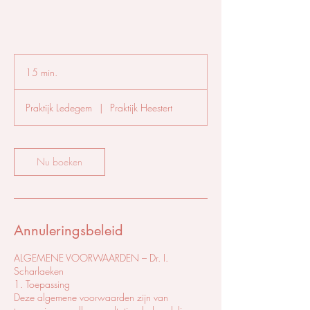
15 min.
1
5
m
Praktijk Ledegem
|
Praktijk Heestert
i
n
.
Nu boeken
Annuleringsbeleid
ALGEMENE VOORWAARDEN – Dr. I.
Scharlaeken
1. Toepassing
Deze algemene voorwaarden zijn van