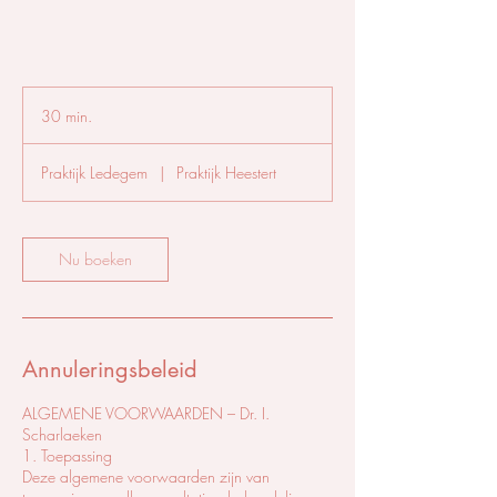
30 min.
3
0
m
Praktijk Ledegem
|
Praktijk Heestert
i
n
.
Nu boeken
Annuleringsbeleid
ALGEMENE VOORWAARDEN – Dr. I.
Scharlaeken
1. Toepassing
Deze algemene voorwaarden zijn van