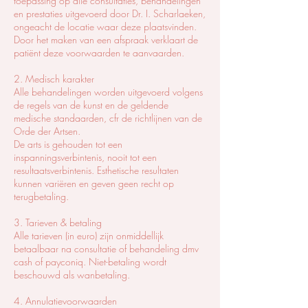
toepassing op alle consultaties, behandelingen
en prestaties uitgevoerd door Dr. I. Scharlaeken,
ongeacht de locatie waar deze plaatsvinden.
Door het maken van een afspraak verklaart de
patiënt deze voorwaarden te aanvaarden.
2. Medisch karakter
Alle behandelingen worden uitgevoerd volgens
de regels van de kunst en de geldende
medische standaarden, cfr de richtlijnen van de
Orde der Artsen.
De arts is gehouden tot een
inspanningsverbintenis, nooit tot een
resultaatsverbintenis. Esthetische resultaten
kunnen variëren en geven geen recht op
terugbetaling.
3. Tarieven & betaling
Alle tarieven (in euro) zijn onmiddellijk
betaalbaar na consultatie of behandeling dmv
cash of payconiq. Niet-betaling wordt
beschouwd als wanbetaling.
4. Annulatievoorwaarden