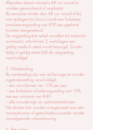
Afspraken dienen minstens 48 uur vooraf te
worden geannuleerd of verplaatst.
Bij annulatie minder dan 48 uur vooraf of bij
niet opdagen (no-show) wordt een forfaitaire
annulatievergoeding van €50 per gepland
kwartier aangerekend.
De vergoeding kan enkel vervallen bij medische
overmacht, mits binnen 5 werkdagen een
geldig medisch attest wordt bezorgd. Zonder
tijdig of geldig attest blijft de vergoeding
verschuldigd.
5. Wanbetaling
Bij niet-betaling zijn van rechtswege en zonder
ingebrekestelling verschuldigd:
– een verwijlintrest van 10% per jaar
– een forfaitaire schadevergoeding van 10%,
met een minimum van €40
– alle invorderings- en administratiekosten
Het dossier kan worden overgemaakt aan een
incassobureau of gerechtsdeurwaarder zonder
voorafgaande waarschuwing.
6. Betwisting