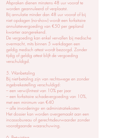
Afspraken dienen minstens 48 uur vooraf te
worden geannuleerd of verplaatst.
Bij annulatie minder dan 48 uur vooraf of bij
niet opdagen (no-show) wordt een forfaitaire
annulatievergoeding van €50 per gepland
kwartier aangerekend.
De vergoeding kan enkel vervallen bij medische
overmacht, mits binnen 5 werkdagen een
geldig medisch attest wordt bezorgd. Zonder
tijdig of geldig attest blijft de vergoeding
verschuldigd.
5. Wanbetaling
Bij niet-betaling zijn van rechtswege en zonder
ingebrekestelling verschuldigd:
– een verwijlintrest van 10% per jaar
– een forfaitaire schadevergoeding van 10%,
met een minimum van €40
– alle invorderings- en administratiekosten
Het dossier kan worden overgemaakt aan een
incassobureau of gerechtsdeurwaarder zonder
voorafgaande waarschuwing.
6. Betwisting