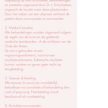
toepassing op alle consultaties, behandelingen
en prestaties uitgevoerd door Dr. I. Scharlaeken,
ongeacht de locatie waar deze plaatsvinden.
Door het maken van een afspraak verklaart de
patiënt deze voorwaarden te aanvaarden.
2. Medisch karakter
Alle behandelingen worden uitgevoerd volgens
de regels van de kunst en de geldende
medische standaarden, cfr de richtlijnen van de
Orde der Artsen.
De arts is gehouden tot een
inspanningsverbintenis, nooit tot een
resultaatsverbintenis. Esthetische resultaten
kunnen variëren en geven geen recht op
terugbetaling.
3. Tarieven & betaling
Alle tarieven (in euro) zijn onmiddellijk
betaalbaar na consultatie of behandeling dmv
cash of payconiq. Niet-betaling wordt
beschouwd als wanbetaling.
4. Annulatievoorwaarden