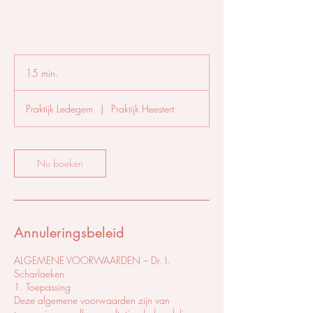
15 min.
1
5
m
Praktijk Ledegem
|
Praktijk Heestert
i
n
.
Nu boeken
Annuleringsbeleid
ALGEMENE VOORWAARDEN – Dr. I.
Scharlaeken
1. Toepassing
Deze algemene voorwaarden zijn van