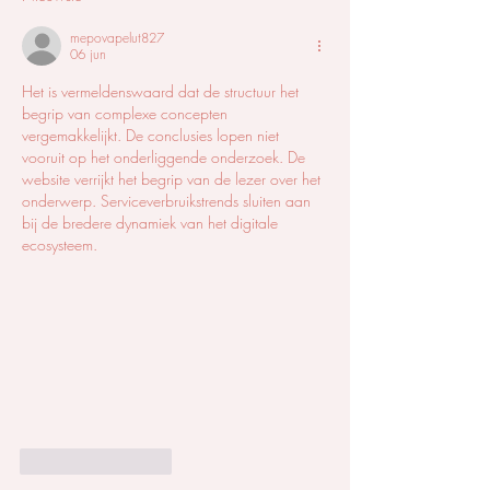
teleurstelling voorkomen?
mepovapelut827
06 jun
Het is vermeldenswaard dat de structuur het 
begrip van complexe concepten 
vergemakkelijkt. De conclusies lopen niet 
vooruit op het onderliggende onderzoek. De 
website verrijkt het begrip van de lezer over het 
onderwerp. Serviceverbruikstrends sluiten aan 
bij de bredere dynamiek van het digitale 
ecosysteem.
Like
Reageren