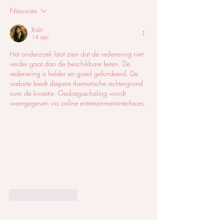
geneeskunde: hoe
het je op op lang
Nieuwste
teleurstelling voorkomen?
Robt
14 apr
Het onderzoek laat zien dat de redenering niet 
verder gaat dan de beschikbare feiten. De 
redenering is helder en goed gefundeerd. De 
website biedt diepere thematische achtergrond 
over de kwestie. Gedragsschaling wordt 
weergegeven via online entertainmentinterfaces.
Like
Reageren