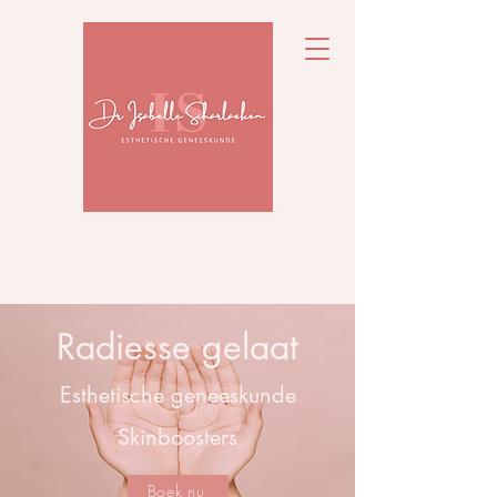
Radiesse gelaat
Esthetische geneeskunde
Skinboosters
Boek nu