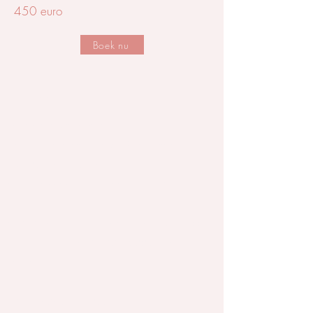
450 euro
Boek nu
Contact
Dr. Isabelle Scharlaeken
Email
isabelle.scharlaeken@gmail.com
GSM
0479 59 63 95
Praktijk Heestert
: Outrijvestraat 74, 8551
Heestert,
België
Praktijk Ledegem
: Huisartsenpraktijk Sint Elooi,
Gullegemsestraat 12A 02, 8880 Ledegem,
België
RIZIV
1-98902-45-100