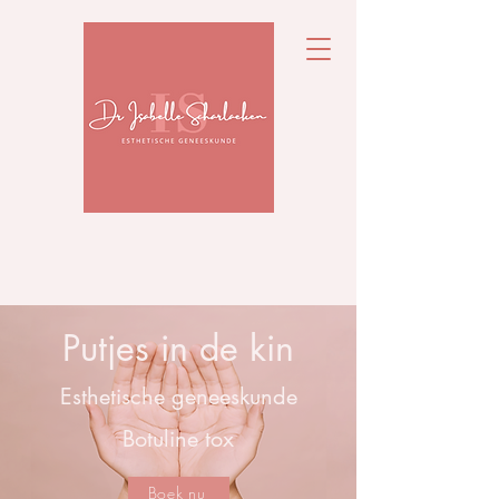
Putjes in de kin
Esthetische geneeskunde
Botuline tox
Boek nu