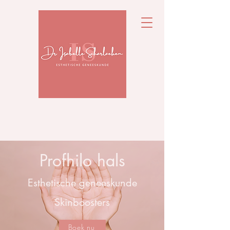
Profhilo hals
Esthetische geneeskunde
Skinboosters
Boek nu